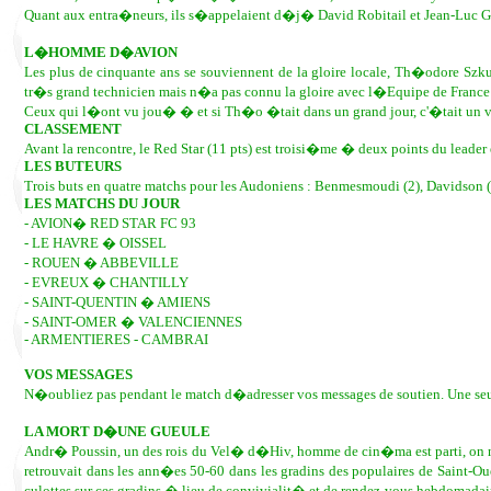
Quant aux entra�neurs, ils s�appelaient d�j� David Robitail et Jean-Luc Gi
L�HOMME D�AVION
Les plus de cinquante ans se souviennent de la gloire locale, Th�odore Sz
tr�s grand technicien mais n�a pas connu la gloire avec l�Equipe de France
Ceux qui l�ont vu jou� � et si Th�o �tait dans un grand jour, c'�tait un v
CLASSEMENT
Avant la rencontre, le Red Star (11 pts) est troisi�me � deux points du leade
LES BUTEURS
Trois buts en quatre matchs pour les Audoniens : Benmesmoudi (2), Davidson (1
LES MATCHS DU JOUR
- AVION� RED STAR FC 93
- LE HAVRE � OISSEL
- ROUEN � ABBEVILLE
- EVREUX � CHANTILLY
- SAINT-QUENTIN � AMIENS
- SAINT-OMER � VALENCIENNES
- ARMENTIERES - CAMBRAI
VOS MESSAGES
N�oubliez pas pendant le match d�adresser vos messages de soutien. Une seu
LA MORT D�UNE GUEULE
Andr� Poussin, un des rois du Vel� d�Hiv, homme de cin�ma est parti, on n'
retrouvait dans les ann�es 50-60 dans les gradins des populaires de Saint-
culottes sur ces gradins � lieu de convivialit� et de rendez-vous hebdomadaire