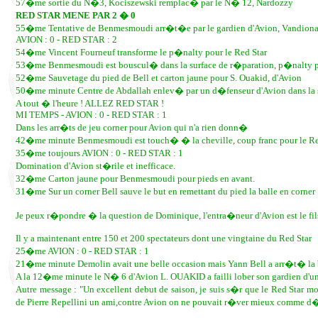
57�me sortie du N�3, Kociszewski remplac� par le N� 12, Nardozzy
RED STAR MENE PAR 2 � 0
55�me Tentative de Benmesmoudi arr�t�e par le gardien d'Avion, Vandiona
AVION : 0 - RED STAR : 2
54�me Vincent Fourneuf transforme le p�nalty pour le Red Star
53�me Benmesmoudi est bouscul� dans la surface de r�paration, p�nalty po
52�me Sauvetage du pied de Bell et carton jaune pour S. Ouakid, d'Avion
50�me minute Centre de Abdallah enlev� par un d�fenseur d'Avion dans la 
A tout � l'heure ! ALLEZ RED STAR !
MI TEMPS - AVION : 0 - RED STAR : 1
Dans les arr�ts de jeu corner pour Avion qui n'a rien donn�
42�me minute Benmesmoudi est touch� � la cheville, coup franc pour le Re
35�me toujours AVION : 0 - RED STAR : 1
Domination d'Avion st�rile et inefficace.
32�me Carton jaune pour Benmesmoudi pour pieds en avant.
31�me Sur un corner Bell sauve le but en remettant du pied la balle en corner
Je peux r�pondre � la question de Dominique, l'entra�neur d'Avion est le fil
Il y a maintenant entre 150 et 200 spectateurs dont une vingtaine du Red Star
25�me AVION : 0 - RED STAR : 1
21�me minute Demolin avait une belle occasion mais Yann Bell a arr�t� la 
A la 12�me minute le N� 6 d'Avion L. OUAKID a failli lober son gardien d'une
Autre message : "Un excellent debut de saison, je suis s�r que le Red Star mo
de Pierre Repellini un ami,contre Avion on ne pouvait r�ver mieux comme d�but