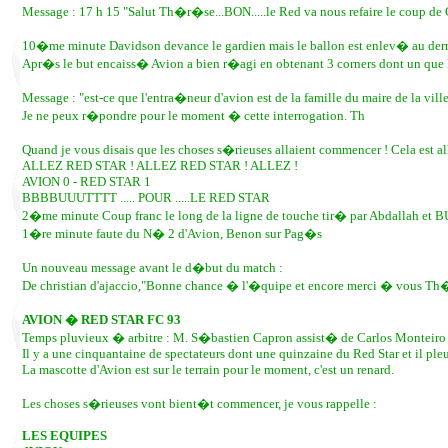
Message : 17 h 15 "Salut Th�r�se...BON.....le Red va nous refaire le coup de Ca
10�me minute Davidson devance le gardien mais le ballon est enlev� au der
Apr�s le but encaiss� Avion a bien r�agi en obtenant 3 corners dont un que 
Message : "est-ce que l'entra�neur d'avion est de la famille du maire de la vill
Je ne peux r�pondre pour le moment � cette interrogation. Th
Quand je vous disais que les choses s�rieuses allaient commencer ! Cela est 
ALLEZ RED STAR ! ALLEZ RED STAR ! ALLEZ !
AVION 0 - RED STAR 1
BBBBUUUTTTT ..... POUR .....LE RED STAR
2�me minute Coup franc le long de la ligne de touche tir� par Abdallah et B
1�re minute faute du N� 2 d'Avion, Benon sur Pag�s
Un nouveau message avant le d�but du match :
De christian d'ajaccio,"Bonne chance � l'�quipe et encore merci � vou
AVION � RED STAR FC 93
Temps pluvieux � arbitre : M. S�bastien Capron assist� de Carlos Monteiro
Il y a une cinquantaine de spectateurs dont une quinzaine du Red Star et il pleu
La mascotte d'Avion est sur le terrain pour le moment, c'est un renard.
Les choses s�rieuses vont bient�t commencer, je vous rappelle :
LES EQUIPES