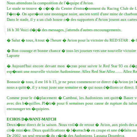
Nous attendons la composition de l'�quipe d'Avion.
Le stade se trouve � c�t� du Centre d'entra�nement du Racing Club de Len
F�ro�. On aper�oit une montagne noire, ancien terril d'une mine de charbon
Dans le stade, il y a un club house o� des supporters d'Avion jouent aux cartes
16 h 30 Voici d�j� des messages, j'attends d'autres encouragements.
� Salut � tous, A tout � l'heure � Avion pour la victoire du RED STAR . � 
� Bon courage et bonne chance � tous les joueurs vers une nouvelle victoir
Laporte
� Aujourd'hui encore devant mon �cran pour suivre le Red Star 93 en d�p
esp�rant une nouvelle victoire Audonienne. Allez Red Star Allez........ Allez 
Bonsoir � tous, il est 16 h 15, je ne peux commencer ce direct d�Avion (et
nous a quitt�, il y a tout juste une semaine et � qui nous d�dions ce direct. E
Comme pour le d�placement � Cambrai, les Audoniens ont quitt� Bauer ve
avec des b�quilles. Pl�tr� pour 6 semaines pour cause de rupture du talon d
encourager tes �quipiers.
ECHOS D�AVANT-MATCH
Deuxi�me direct de la saison. Nous voil� de retour � Avion, aux pieds des an
cit� mini�re. Deux qualifications � l�arrach� en coupe et une d�faite en
De 2002, un seul rescap� du c�t� des Audoniens, Lassana Doumbya.