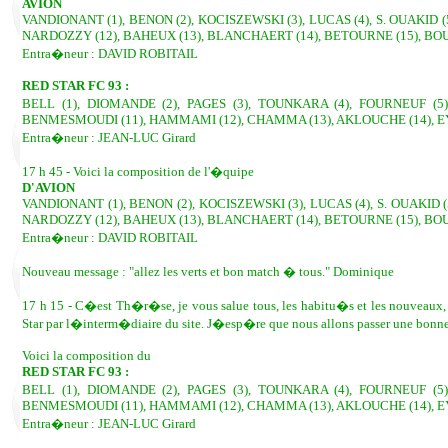
AVION
VANDIONANT (1), BENON (2), KOCISZEWSKI (3), LUCAS (4), S. OUAKID (5
NARDOZZY (12), BAHEUX (13), BLANCHAERT (14), BETOURNE (15), BO
Entra�neur : DAVID ROBITAIL
RED STAR FC 93 :
BELL (1), DIOMANDE (2), PAGES (3), TOUNKARA (4), FOURNEUF (5)
BENMESMOUDI (11), HAMMAMI (12), CHAMMA (13), AKLOUCHE (14), EYT
Entra�neur : JEAN-LUC Girard
17 h 45 - Voici la composition de l'�quipe
D'AVION
VANDIONANT (1), BENON (2), KOCISZEWSKI (3), LUCAS (4), S. OUAKID (5
NARDOZZY (12), BAHEUX (13), BLANCHAERT (14), BETOURNE (15), BO
Entra�neur : DAVID ROBITAIL
Nouveau message : "allez les verts et bon match � tous." Dominique
17 h 15 - C�est Th�r�se, je vous salue tous, les habitu�s et les nouveaux, l
Star par l�interm�diaire du site. J�esp�re que nous allons passer une bonne
Voici la composition du
RED STAR FC 93 :
BELL (1), DIOMANDE (2), PAGES (3), TOUNKARA (4), FOURNEUF (5)
BENMESMOUDI (11), HAMMAMI (12), CHAMMA (13), AKLOUCHE (14), EYT
Entra�neur : JEAN-LUC Girard