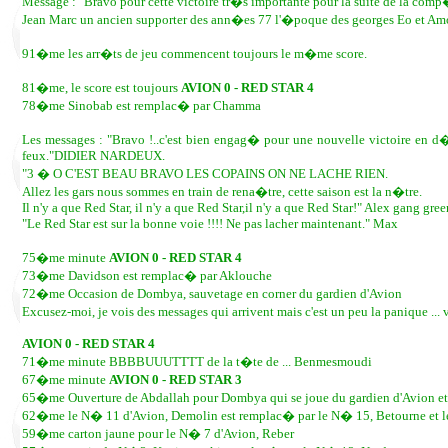
Message : "Bravo pour cette victoire tr�s importante pour la suite de la comp
Jean Marc un ancien supporter des ann�es 77 l'�poque des georges Eo et Amorf
91�me les arr�ts de jeu commencent toujours le m�me score.
81�me, le score est toujours
AVION 0 - RED STAR 4
78�me Sinobab est remplac� par Chamma
Les messages : "Bravo !..c'est bien engag� pour une nouvelle victoire en d
feux."DIDIER NARDEUX.
"3 � O C'EST BEAU BRAVO LES COPAINS ON NE LACHE RIEN.
Allez les gars nous sommes en train de rena�tre, cette saison est la n�tre.
Il n'y a que Red Star, il n'y a que Red Star,il n'y a que Red Star!" Alex gang gre
"Le Red Star est sur la bonne voie !!!! Ne pas lacher maintenant." Max
75�me minute
AVION 0 - RED STAR 4
73�me Davidson est remplac� par Aklouche
72�me Occasion de Dombya, sauvetage en corner du gardien d'Avion
Excusez-moi, je vois des messages qui arrivent mais c'est un peu la panique .
AVION 0 - RED STAR 4
71�me minute BBBBUUUTTTT de la t�te de ... Benmesmoudi
67�me minute
AVION 0 - RED STAR 3
65�me Ouverture de Abdallah pour Dombya qui se joue du gardien d'Av
62�me le N� 11 d'Avion, Demolin est remplac� par le N� 15, Betourne et le
59�me carton jaune pour le N� 7 d'Avion, Reber