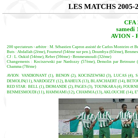
LES MATCHS 2005-
CFA 
samedi 
AVION - R
200 spectateurs - arbitre : M. Sébastien Capron assisté de Carlos Monteiro et
Buts : Abdallah (2ème), Fourneuf (54ème sur pen.), Doumbya (65ème), Benm
CJ : L. Oukid (54ème), Reber (59ème) - Benmesmoudi (32ème)
Changements : Kociszewski par Nardozzy (57ème), Demolin par Betroune (
Chamma (78ème)
AVION: VANDIONANT (1), BENON (2), KOCISZEWSKI (3), LUCAS (4), S.
DEMOLIN(11), NARDOZZY (12), BAHEUX (13), BLANCHAERT (14), BETOU
RED STAR: BELL (1), DIOMANDE (2), PAGES (3), TOUNKARA (4), FOURNE
BENMESMOUDI (11), HAMMAMI (12), CHAMMA (13), AKLOUCHE (14), EYTH