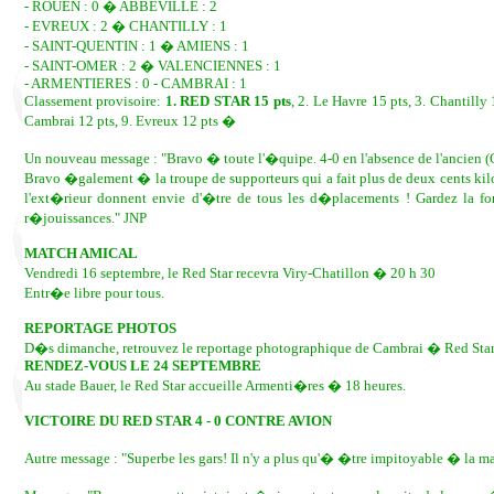
- ROUEN : 0 � ABBEVILLE : 2
- EVREUX : 2 � CHANTILLY : 1
- SAINT-QUENTIN : 1 � AMIENS : 1
- SAINT-OMER : 2 � VALENCIENNES : 1
- ARMENTIERES : 0 - CAMBRAI : 1
Classement provisoire:
1. RED STAR 15 pts
, 2. Le Havre 15 pts, 3. Chantilly 
Cambrai 12 pts, 9. Evreux 12 pts �
Un nouveau message : "Bravo � toute l'�quipe. 4-0 en l'absence de l'ancien (C
Bravo �galement � la troupe de supporteurs qui a fait plus de deux cents kil
l'ext�rieur donnent envie d'�tre de tous les d�placements ! Gardez la fo
r�jouissances." JNP
MATCH AMICAL
Vendredi 16 septembre, le Red Star recevra Viry-Chatillon � 20 h 30
Entr�e libre pour tous.
REPORTAGE PHOTOS
D�s dimanche, retrouvez le reportage photographique de Cambrai � Red Sta
RENDEZ-VOUS LE 24 SEPTEMBRE
Au stade Bauer, le Red Star accueille Armenti�res � 18 heures.
VICTOIRE DU RED STAR 4 - 0 CONTRE AVION
Autre message : "Superbe les gars! Il n'y a plus qu'� �tre impitoyable � la ma