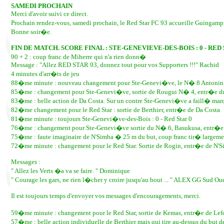
SAMEDI PROCHAIN
Merci d'avoir suivi ce direct.
Prochain rendez-vous, samedi prochain, le Red Star FC 93 accueille Guingamp,
Bonne soir�e.
FIN DE MATCH. SCORE FINAL : STE-GENEVIEVE-DES-BOIS : 0 - RED S
90 + 2 : coup franc de Miherre qui n'a rien donn�
Message : "Allez RED STAR 93, donnez tout pour vos Supporters !!!" Rachid
4 minutes d'arr�ts de jeu
88�me minute : nouveau changement pour Ste-Genevi�ve, le N� 8 Antonin
85�me : changement pour Ste-Genevi�ve, sortie de Rougui N� 4, entr�e 
83�me : belle action de Da Costa. Sur un contre Ste-Genevi�ve a faill� ma
82�me changement pour le Red Star : sortie de Berthier, entr�e de Da Costa
81�me minute : toujours Ste-Genevi�ve-des-Bois : 0 - Red Star 0
76�me : changement pour Ste-Genevi�ve sortie du N� 6, Basukusa, entr�e
75�me : faute imaginaire de N'Simba � 25 m du but, coup franc tir� largeme
72�me minute : changement pour le Red Star. Sortie de Rogin, entr�e de N'S
Messages :
" Allez les Verts �a va se faire. " Dominique
" Courage les gars, ne rien l�cher y croire jusqu'au bout ... " ALEX GG Sud Ou
Il est toujours temps d'envoyer vos messages d'encouragements, merci.
59�me minute : changement pour le Red Star, sortie de Kemas, entr�e de Lef
57�me : belle action individuelle de Berthier mais qui tire au-dessus du but