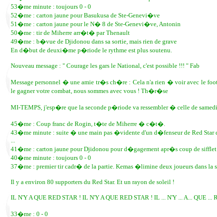
53�me minute : toujours 0 - 0
52�me : carton jaune pour Basukusa de Ste-Genevi�ve
51�me : carton jaune pour le N� 8 de Ste-Genevi�ve, Antonin
50�me : tir de Miherre arr�t� par Thenault
49�me : b�vue de Djidonou dans sa sortie, mais rien de grave
En d�but de deuxi�me p�riode le rythme est plus soutenu.
Nouveau message : " Courage les gars le National, c'est possible !!! " Fab
Message personnel � une amie tr�s ch�re : Cela n'a rien � voir avec le foot ma
le gagner votre combat, nous sommes avec vous ! Th�r�se
MI-TEMPS, j'esp�re que la seconde p�riode va ressembler � celle de samedi 
45�me : Coup franc de Rogin, t�te de Miherre � c�t�.
43�me minute : suite � une main pas �vidente d'un d�fenseur de Red Star dan
...
41�me : carton jaune pour Djidonou pour d�gagement apr�s coup de sifflet de
40�me minute : toujours 0 - 0
37�me : premier tir cadr� de la partie. Kemas �limine deux joueurs dans la su
Il y a environ 80 supporters du Red Star. Et un rayon de soleil !
IL N'Y A QUE RED STAR ! IL N'Y A QUE RED STAR ! IL ... N'Y ... A... QUE ... 
33�me : 0 - 0