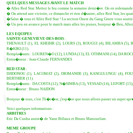
QUELQUES MESSAGES AVANT LE MATCH
� Allez Red Star. Mettez le feu comme la semaine derni�re. On en redemande.
� On attend une victoire, ce dimanche et rien d�autre, allez Red Star, les
�Salut � tous et Allez Red Star ! La section Ouest du Gang Green vous soutie
� Un peu en avance pour le match mais allez les jeunes, bonjour � Ben, Allez 
LES EQUIPES
SAINTE-GENEVIEVE-DES-BOIS
:
THENAULT (1), EL KHEBIR (2), LOURS (3), ROUGUI (4), BILAMBA (5), 
R�KIKI (11).
Rempla�ants : LOUREN�O (12), LUNDA (13), EL OTHMANI (14), DA ROCHA
Entra�neur : Jean-Claude FERNANDES
RED STAR
:
DJIDONOU (1), LACOMAT (2), DIOMANDE (3), KANGULUNGU (4), FOURNE
BERTHIER (11).
Rempla�ants : DA COSTA (12), N�SIMBA (13), YESSAD (14), LEFORT (15)
Entra�neur : Bruno NAIDON
Bonjour � tous, c'est Th�r�se, j'esp�re que nous allons passer un super 
Voici quelques informations :
ARBITRES
Eric Da Cunha assist� de Yann Billaux et Bruno Manouelian.
MEME GROUPE