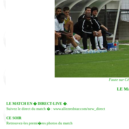
Faute sur Céd
LE M
LE MATCH EN � DIRECT-LIVE �
.
Suivez le direct du match � : www.allezredstar.com/new_direct
CE SOIR
Retrouvez-les premi�res photos du match