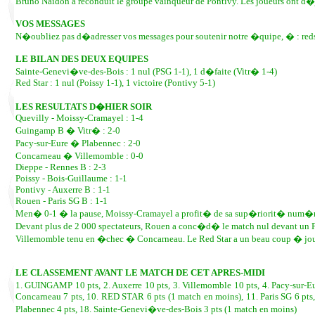
Bruno Naidon a reconduit le groupe vainqueur de Pontivy. Les joueurs ont
VOS MESSAGES
N�oubliez pas d�adresser vos messages pour soutenir notre �quipe, � : re
LE BILAN DES DEUX EQUIPES
Sainte-Genevi�ve-des-Bois : 1 nul (PSG 1-1), 1 d�faite (Vitr� 1-4)
Red Star : 1 nul (Poissy 1-1), 1 victoire (Pontivy 5-1)
LES RESULTATS D�HIER SOIR
Quevilly - Moissy-Cramayel : 1-4
Guingamp B � Vitr� : 2-0
Pacy-sur-Eure � Plabennec : 2-0
Concarneau � Villemomble : 0-0
Dieppe - Rennes B : 2-3
Poissy - Bois-Guillaume : 1-1
Pontivy - Auxerre B : 1-1
Rouen - Paris SG B : 1-1
Men� 0-1 � la pause, Moissy-Cramayel a profit� de sa sup�riorit� num�riqu
Devant plus de 2 000 spectateurs, Rouen a conc�d� le match nul devant un
Villemomble tenu en �chec � Concarneau. Le Red Star a un beau coup � jou
LE CLASSEMENT AVANT LE MATCH DE CET APRES-MIDI
1. GUINGAMP 10 pts, 2. Auxerre 10 pts, 3. Villemomble 10 pts, 4. Pacy-sur-Eur
Concarneau 7 pts, 10. RED STAR 6 pts (1 match en moins), 11. Paris SG 6 pts, 1
Plabennec 4 pts, 18. Sainte-Genevi�ve-des-Bois 3 pts (1 match en moins)