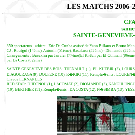
LES MATCHS 2006-
CFA
same
SAINTE-GENEVIEVE-DE
350 spectateurs - arbitre : Eric Da Cunha assisté de Yann Billaux et Bruno Man
CJ : Rouigui (14ème), Antonin (51ème), Basukusa (52ème) - Diomande (22ème
Changements : Basukisa par Janvier (77ème)El Khébir par El Othmani (86ème)
par Da Costa (82ème)
SAINTE-GENEVIEVE-DES-BOIS: THENAULT (1), EL KHEBIR (2), LOURS (
DIAGOURAGA (9), DOUFENE (10), R�KIKI (11). Rempla�ants : LOUREN�O (
Claude FERNANDES
RED STAR: DJIDONOU (1), LACOMAT (2), DIOMANDE (3), KANGULUNGU (4)
(10), BERTHIER (11). Rempla�ants : DA COSTA (12), N�SIMBA (13), YESS