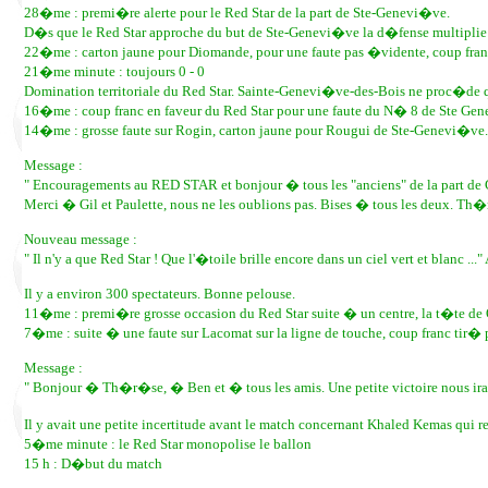
28�me : premi�re alerte pour le Red Star de la part de Ste-Genevi�ve.
D�s que le Red Star approche du but de Ste-Genevi�ve la d�fense multiplie le
22�me : carton jaune pour Diomande, pour une faute pas �vidente, coup franc
21�me minute : toujours 0 - 0
Domination territoriale du Red Star. Sainte-Genevi�ve-des-Bois ne proc�de q
16�me : coup franc en faveur du Red Star pour une faute du N� 8 de Ste Gen
14�me : grosse faute sur Rogin, carton jaune pour Rougui de Ste-Genevi�ve.
Message :
" Encouragements au RED STAR et bonjour � tous les "anciens" de la part d
Merci � Gil et Paulette, nous ne les oublions pas. Bises � tous les deux. Th
Nouveau message :
" Il n'y a que Red Star ! Que l'�toile brille encore dans un ciel vert et blanc 
Il y a environ 300 spectateurs. Bonne pelouse.
11�me : premi�re grosse occasion du Red Star suite � un centre, la t�te d
7�me : suite � une faute sur Lacomat sur la ligne de touche, coup franc tir� 
Message :
" Bonjour � Th�r�se, � Ben et � tous les amis. Une petite victoire nous ir
Il y avait une petite incertitude avant le match concernant Khaled Kemas qui re
5�me minute : le Red Star monopolise le ballon
15 h : D�but du match