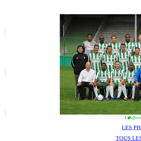
L�effect
LES P
TOUS LES