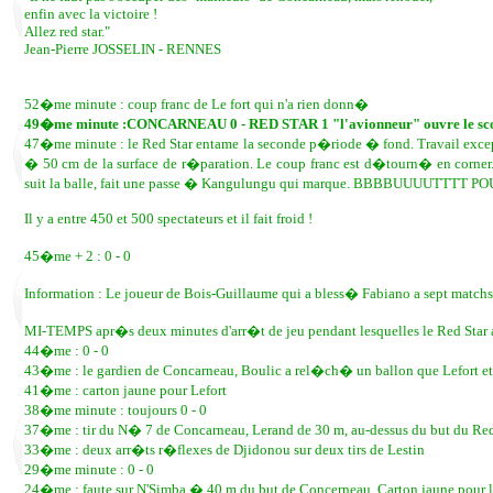
enfin avec la victoire !
Allez red star."
Jean-Pierre JOSSELIN - RENNES
52�me minute : coup franc de Le fort qui n'a rien donn�
49�me minute :CONCARNEAU 0 - RED STAR 1 "l'avionneur" ouvre le scor
47�me minute : le Red Star entame la seconde p�riode � fond. Travail except
� 50 cm de la surface de r�paration. Le coup franc est d�tourn� en corner
suit la balle, fait une passe � Kangulungu qui marque. BBBBUUUUTTTT PO
Il y a entre 450 et 500 spectateurs et il fait froid !
45�me + 2 : 0 - 0
Information : Le joueur de Bois-Guillaume qui a bless� Fabiano a sept matchs
MI-TEMPS apr�s deux minutes d'arr�t de jeu pendant lesquelles le Red Star a
44�me : 0 - 0
43�me : le gardien de Concarneau, Boulic a rel�ch� un ballon que Lefort et 
41�me : carton jaune pour Lefort
38�me minute : toujours 0 - 0
37�me : tir du N� 7 de Concarneau, Lerand de 30 m, au-dessus du but du Red
33�me : deux arr�ts r�flexes de Djidonou sur deux tirs de Lestin
29�me minute : 0 - 0
24�me : faute sur N'Simba � 40 m du but de Concerneau. Carton jaune pour l