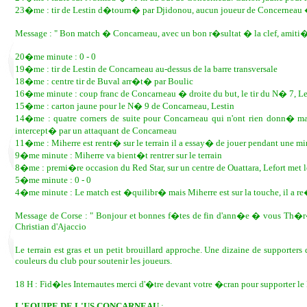
23�me : tir de Lestin d�tourn� par Djidonou, aucun joueur de Concerneau �
Message : " Bon match � Concarneau, avec un bon r�sultat � la clef, amit
20�me minute : 0 - 0
19�me : tir de Lestin de Concarneau au-dessus de la barre transversale
18�me : centre tir de Buval arr�t� par Boulic
16�me minute : coup franc de Concarneau � droite du but, le tir du N� 7, L
15�me : carton jaune pour le N� 9 de Concarneau, Lestin
14�me : quatre corners de suite pour Concarneau qui n'ont rien donn� ma
intercept� par un attaquant de Concarneau
11�me : Miherre est rentr� sur le terrain il a essay� de jouer pendant une m
9�me minute : Miherre va bient�t rentrer sur le terrain
8�me : premi�re occasion du Red Star, sur un centre de Ouattara, Lefort met 
5�me minute : 0 - 0
4�me minute : Le match est �quilibr� mais Miherre est sur la touche, il a r
Message de Corse : " Bonjour et bonnes f�tes de fin d'ann�e � vous Th�r
Christian d'Ajaccio
Le terrain est gras et un petit brouillard approche. Une dizaine de support
couleurs du club pour soutenir les joueurs.
18 H : Fid�les Internautes merci d'�tre devant votre �cran pour supporte
L'EQUIPE DE L'US CONCARNEAU
: