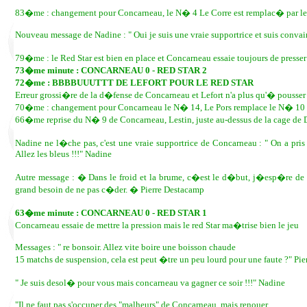
83�me : changement pour Concarneau, le N� 4 Le Corre est remplac� par le
Nouveau message de Nadine : " Oui je suis une vraie supportrice et suis convain
79�me : le Red Star est bien en place et Concarneau essaie toujours de presser
73�me minute : CONCARNEAU 0 - RED STAR 2
72�me : BBBBUUUTTT DE LEFORT POUR LE RED STAR
Erreur grossi�re de la d�fense de Concarneau et Lefort n'a plus qu'� pousser l
70�me : changement pour Concarneau le N� 14, Le Pors remplace le N� 10 
66�me reprise du N� 9 de Concarneau, Lestin, juste au-dessus de la cage de
Nadine ne l�che pas, c'est une vraie supportrice de Concarneau : " On a pris
Allez les bleus !!!" Nadine
Autre message : � Dans le froid et la brume, c�est le d�but, j�esp�re de
grand besoin de ne pas c�der. � Pierre Destacamp
63�me minute : CONCARNEAU 0 - RED STAR 1
Concarneau essaie de mettre la pression mais le red Star ma�trise bien le jeu
Messages : " re bonsoir. Allez vite boire une boisson chaude
15 matchs de suspension, cela est peut �tre un peu lourd pour une faute ?" Pie
" Je suis desol� pour vous mais concarneau va gagner ce soir !!!" Nadine
"Il ne faut pas s'occuper des "malheurs" de Concarneau, mais renouer,