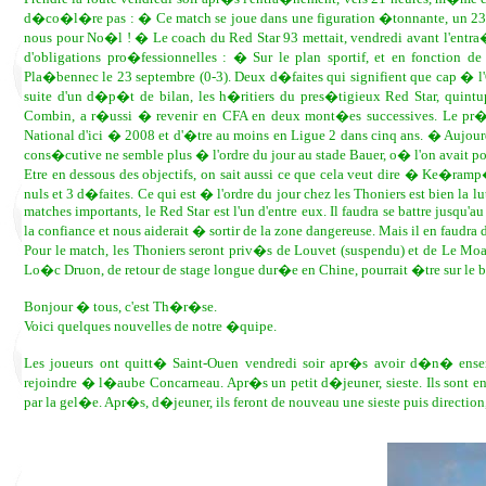
d�co�l�re pas : � Ce match se joue dans une figuration �tonnante, un 23
nous pour No�l ! � Le coach du Red Star 93 mettait, vendredi avant l'entra�
d'obligations pro�fessionnelles : � Sur le plan sportif, et en fonction d
Pla�bennec le 23 septembre (0-3). Deux d�faites qui signifient que cap �
suite d'un d�p�t de bilan, les h�ritiers du pres�tigieux Red Star, quintu
Combin, a r�ussi � revenir en CFA en deux mont�es successives. Le pr�sid
National d'ici � 2008 et d'�tre au moins en Ligue 2 dans cinq ans. � Aujour
cons�cutive ne semble plus � l'ordre du jour au stade Bauer, o� l'on avait po
Etre en dessous des objectifs, on sait aussi ce que cela veut dire � Ke�ram
nuls et 3 d�faites. Ce qui est � l'ordre du jour chez les Thoniers est bien la l
matches importants, le Red Star est l'un d'entre eux. Il faudra se battre jusqu'a
la confiance et nous aiderait � sortir de la zone dangereuse. Mais il en faudra 
Pour le match, les Thoniers seront priv�s de Louvet (suspendu) et de Le Moal 
Lo�c Druon, de retour de stage longue dur�e en Chine, pourrait �tre sur le b
Bonjour � tous, c'est Th�r�se.
Voici quelques nouvelles de notre �quipe.
Les joueurs ont quitt� Saint-Ouen vendredi soir apr�s avoir d�n� ensembl
rejoindre � l�aube Concarneau. Apr�s un petit d�jeuner, sieste. Ils sont e
par la gel�e. Apr�s, d�jeuner, ils feront de nouveau une sieste puis direction,