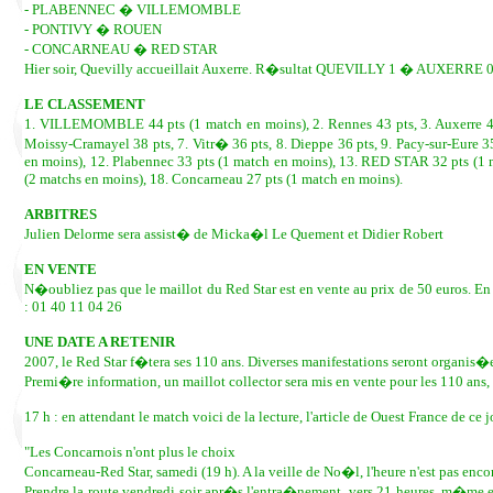
- PLABENNEC � VILLEMOMBLE
- PONTIVY � ROUEN
- CONCARNEAU � RED STAR
Hier soir, Quevilly accueillait Auxerre. R�sultat QUEVILLY 1 � AUXERRE 0
LE CLASSEMENT
1. VILLEMOMBLE 44 pts (1 match en moins), 2. Rennes 43 pts, 3. Auxerre 43 
Moissy-Cramayel 38 pts, 7. Vitr� 36 pts, 8. Dieppe 36 pts, 9. Pacy-sur-Eure 
en moins), 12. Plabennec 33 pts (1 match en moins), 13. RED STAR 32 pts (1 ma
(2 matchs en moins), 18. Concarneau 27 pts (1 match en moins).
ARBITRES
Julien Delorme sera assist� de Micka�l Le Quement et Didier Robert
EN VENTE
N�oubliez pas que le maillot du Red Star est en vente au prix de 50 euros. En
: 01 40 11 04 26
UNE DATE A RETENIR
2007, le Red Star f�tera ses 110 ans. Diverses manifestations seront organi
Premi�re information, un maillot collector sera mis en vente pour les 110 ans
17 h : en attendant le match voici de la lecture, l'article de Ouest France de ce jo
"Les Concarnois n'ont plus le choix
Concarneau-Red Star, samedi (19 h). A la veille de No�l, l'heure n'est pas enc
Prendre la route vendredi soir apr�s l'entra�nement, vers 21 heures, m�me en