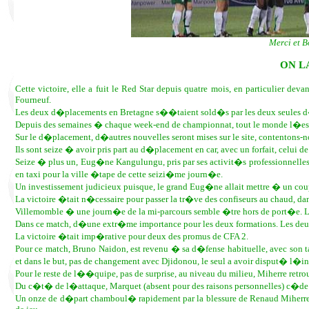
Merci et B
ON L
Cette victoire, elle a fuit le Red Star depuis quatre mois, en particulier 
Fourneuf.
Les deux d�placements en Bretagne s��taient sold�s par les deux seules d�fa
Depuis des semaines � chaque week-end de championnat, tout le monde l�esp�r
Sur le d�placement, d�autres nouvelles seront mises sur le site, contentons-no
Ils sont seize � avoir pris part au d�placement en car, avec un forfait, celui
Seize � plus un, Eug�ne Kangulungu, pris par ses activit�s professionnelles
en taxi pour la ville �tape de cette seizi�me journ�e.
Un investissement judicieux puisque, le grand Eug�ne allait mettre � un cou
La victoire �tait n�cessaire pour passer la tr�ve des confiseurs au chaud, d
Villemomble � une journ�e de la mi-parcours semble �tre hors de port�e. 
Dans ce match, d�une extr�me importance pour les deux formations. Les deux
La victoire �tait imp�rative pour deux des promus de CFA 2.
Pour ce match, Bruno Naidon, est revenu � sa d�fense habituelle, avec so
et dans le but, pas de changement avec Djidonou, le seul a avoir disput� l�
Pour le reste de l��quipe, pas de surprise, au niveau du milieu, Miherre ret
Du c�t� de l�attaque, Marquet (absent pour des raisons personnelles) c�de
Un onze de d�part chamboul� rapidement par la blessure de Renaud Miherre (