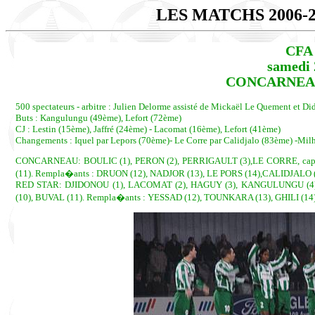
LES MATCHS 2006-
CFA 
samedi 
CONCARNEAU -
500 spectateurs - arbitre : Julien Delorme assisté de Mickaël Le Quement et Didi
Buts : Kangulungu (49ème), Lefort (72ème)
CJ : Lestin (15ème), Jaffré (24ème) - Lacomat (16ème), Lefort (41ème)
Changements : Iquel par Lepors (70ème)- Le Corre par Calidjalo (83ème) -Milh
CONCARNEAU: BOULIC (1), PERON (2), PERRIGAULT (3),LE CORRE, cap. (4
(11). Rempla�ants : DRUON (12), NADJOR (13), LE PORS (14),CALIDJALO 
RED STAR: DJIDONOU (1), LACOMAT (2), HAGUY (3), KANGULUNGU (4),
(10), BUVAL (11). Rempla�ants : YESSAD (12), TOUNKARA (13), GHILI (1