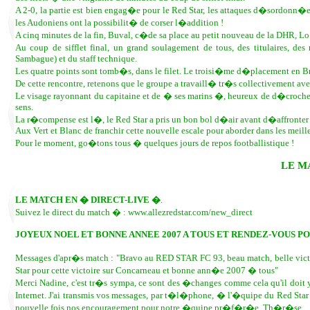
A 2-0, la partie est bien engag�e pour le Red Star, les attaques d�sordonn�
les Audoniens ont la possibilit� de corser l�addition !
A cinq minutes de la fin, Buval, c�de sa place au petit nouveau de la DHR, Lo�
Au coup de sifflet final, un grand soulagement de tous, des titulaires,
Sambague) et du staff technique.
Les quatre points sont tomb�s, dans le filet. Le troisi�me d�placement en Br
De cette rencontre, retenons que le groupe a travaill� tr�s collectivement a
Le visage rayonnant du capitaine et de � ses marins �, heureux de d�crocher 
sens.
La r�compense est l�, le Red Star a pris un bon bol d�air avant d�affronter 
Aux Vert et Blanc de franchir cette nouvelle escale pour aborder dans les meille
Pour le moment, go�tons tous � quelques jours de repos footballistique !
LE M
LE MATCH EN � DIRECT-LIVE �
.
Suivez le direct du match � : www.allezredstar.com/new_direct
JOYEUX NOEL ET BONNE ANNEE 2007 A TOUS ET RENDEZ-VOUS POU
Messages d'apr�s match : "Bravo au RED STAR FC 93, beau match, belle victoir
Star pour cette victoire sur Concarneau et bonne ann�e 2007 � tous"
Merci Nadine, c'est tr�s sympa, ce sont des �changes comme cela qu'il doit y
Internet. J'ai transmis vos messages, par t�l�phone, � l'�quipe du Red Sta
nouvelle fois nos encouragement pour notre �quipe pr�f�r�e. Th�r�se