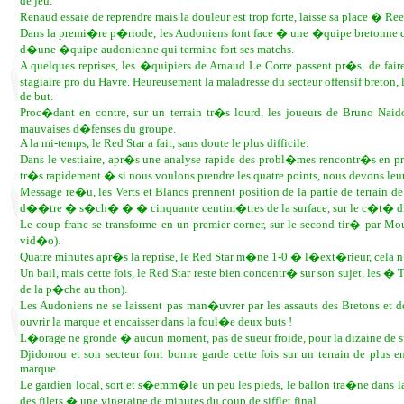
de jeu.
Renaud essaie de reprendre mais la douleur est trop forte, laisse sa place � R
Dans la premi�re p�riode, les Audoniens font face � une �quipe bretonne qui
d�une �quipe audonienne qui termine fort ses matchs.
A quelques reprises, les �quipiers de Arnaud Le Corre passent pr�s, de faire
stagiaire pro du Havre. Heureusement la maladresse du secteur offensif breton,
de but.
Proc�dant en contre, sur un terrain tr�s lourd, les joueurs de Bruno Naid
mauvaises d�fenses du groupe.
A la mi-temps, le Red Star a fait, sans doute le plus difficile.
Dans le vestiaire, apr�s une analyse rapide des probl�mes rencontr�s en p
tr�s rapidement � si nous voulons prendre les quatre points, nous devons leur r
Message re�u, les Verts et Blancs prennent position de la partie de terrain 
d��tre � s�ch� � � cinquante centim�tres de la surface, sur le c�t� dro
Le coup franc se transforme en un premier corner, sur le second tir� par 
vid�o).
Quatre minutes apr�s la reprise, le Red Star m�ne 1-0 � l�ext�rieur, cel
Un bail, mais cette fois, le Red Star reste bien concentr� sur son sujet, les
de la p�che au thon).
Les Audoniens ne se laissent pas man�uvrer par les assauts des Bretons et 
ouvrir la marque et encaisser dans la foul�e deux buts !
L�orage ne gronde � aucun moment, pas de sueur froide, pour la dizaine de su
Djidonou et son secteur font bonne garde cette fois sur un terrain de plus
marque.
Le gardien local, sort et s�emm�le un peu les pieds, le ballon tra�ne dans la
des filets � une vingtaine de minutes du coup de sifflet final.