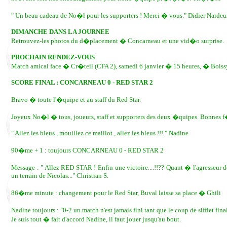
" Un beau cadeau de No�l pour les supporters ! Merci � vous." Didier Nardeu
DIMANCHE DANS LA JOURNEE
Retrouvez-les photos du d�placement � Concarneau et une vid�o surprise.
PROCHAIN RENDEZ-VOUS
Match amical face � Cr�teil (CFA 2), samedi 6 janvier � 15 heures, � Boiss
SCORE FINAL : CONCARNEAU 0 - RED STAR 2
Bravo � toute l'�quipe et au staff du Red Star.
Joyeux No�l � tous, joueurs, staff et supporters des deux �quipes. Bonnes f�t
" Allez les bleus , mouillez ce maillot , allez les bleus !!! " Nadine
90�me + 1 : toujours CONCARNEAU 0 - RED STAR 2
Message : " Allez RED STAR ! Enfin une victoire....!!?? Quant � l'agresseur de
un terrain de Nicolas..." Christian S.
86�me minute : changement pour le Red Star, Buval laisse sa place � Ghili
Nadine toujours : "0-2 un match n'est jamais fini tant que le coup de sifflet fina
Je suis tout � fait d'accord Nadine, il faut jouer jusqu'au bout.