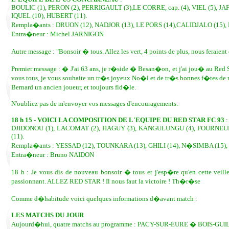
BOULIC (1), PERON (2), PERRIGAULT (3),LE CORRE, cap. (4), VIEL (5), JA
IQUEL (10), HUBERT (11).
Rempla�ants : DRUON (12), NADJOR (13), LE PORS (14),CALIDJALO (15),
Entra�neur : Michel JARNIGON
Autre message : "Bonsoir � tous. Allez les vert, 4 points de plus, nous feraient 
Premier message : � J'ai 63 ans, je r�side � Besan�on, et j'ai jou� au Red St
vous tous, je vous souhaite un tr�s joyeux No�l et de tr�s bonnes f�tes de 
Bernard un ancien joueur, et toujours fid�le.
N'oubliez pas de m'envoyer vos messages d'encouragements.
18 h 15 - VOICI LA COMPOSITION DE L'EQUIPE DU RED STAR FC 93
:
DJIDONOU (1), LACOMAT (2), HAGUY (3), KANGULUNGU (4), FOURNEUF, 
(11).
Rempla�ants : YESSAD (12), TOUNKARA (13), GHILI (14), N�SIMBA (15),
Entra�neur : Bruno NAIDON
18 h : Je vous dis de nouveau bonsoir � tous et j'esp�re qu'en cette veil
passionnant. ALLEZ RED STAR ! Il nous faut la victoire ! Th�r�se
Comme d�habitude voici quelques informations d�avant match :
LES MATCHS DU JOUR
Aujourd�hui, quatre matchs au programme : PACY-SUR-EURE � BOIS-G