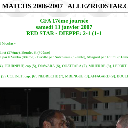
 MATCHS 2006-2007
ALLEZREDSTAR.
CFA 17ème journée
samedi 13 janvier 2007
RED STAR - DIEPPE: 2-1 (1-1
l Nicolas -
inet (57ème), Boudet S. (76ème)
 par N'Simba (88ème) - Biville par Natchimie (52èmle), Affagard par Toumi (61èm
FOURNEUF, cap.(5), DIAWARA (6), OUATTARA (7), MIHERRE (8), LEFORT (9
 (5), COLINET, cap. (6), NEBRECHE (7), MBENGUE (8), AFFAGARD (9), BOU