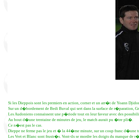
Si les Dieppois sont les premiers en action, corner et un arr�t de Yoann Dj
Sur un d�bordement de Bedi Buval qui sert dans la surface de r�paration, G
Les Audoniens connaissent une p�riode tout en leur faveur avec des possibil
Au bout d�une trentaine de minutes de jeu, le match aurait pu �tre pli�.
Ce n�est pas le cas.
Dieppe ne ferme pas le jeu et � la 44�me minute, sur un coup franc d�une tr
Les Vert et Blanc sont frustr�s. Vont-ils se mordre les doigts du manque de r�