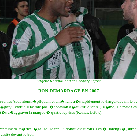
Eugène Kangulungu et Grégory Lefort
BON DEMARRAGE EN 2007
idonou, les Audoniens r�pliquent et am�nent tr�s rapidement le danger devant le 
r�gory Lefort qui ne rate pas l�occasion d�ouvrir le score (10�me). Le match es
it�s d�aggraver la marque � quatre reprises (Kemas, Lefort).
entaine de m�tres, �galise. Yoann Djidonou est surpris. Les � Harengs �, surnom 
ussite devant le but.