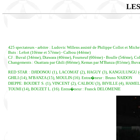
LES
425 spectateurs - arbitre : Ludovic Willens assisté de Philippe Collot et Miche
Buts : Lefort (10ème et 57ème) - Calbou (44ème)
CJ : Buval (34ème), Diawara (40ème), Fourneuf (60ème) - Boulle (54ème), Col
Changements : Ouattara par Ghili (66ème), Kemas par M'Banza (81ème), Buval
RED STAR : DJIDONOU (1), LACOMAT (2), HAGUY (3), KANGULUNGU (4), 
GHILI (14), M'BANZA (15), MOULIN (16). Entra�neur : Bruno NAIDON
DIEPPE: BOUDET S. (1), VINCENT (2), CALBOU (3), BIVILLE (4), HAMEL
TOUMI (14), BOUZET L. (16). Entra�neur : Franck DELOMENIE