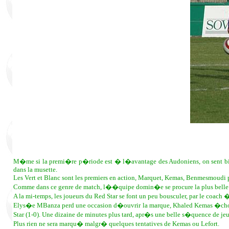
M�me si la premi�re p�riode est � l�avantage des Audoniens, on sent bien
dans la musette.
Les Vert et Blanc sont les premiers en action, Marquet, Kemas, Benmesmoudi p
Comme dans ce genre de match, l��quipe domin�e se procure la plus belle 
A la mi-temps, les joueurs du Red Star se font un peu bousculer, par le coach 
Elys�e MBanza perd une occasion d�ouvrir la marque, Khaled Kemas �choue, 
Star (1-0). Une dizaine de minutes plus tard, apr�s une belle s�quence de 
Plus rien ne sera marqu� malgr� quelques tentatives de Kemas ou Lefort.