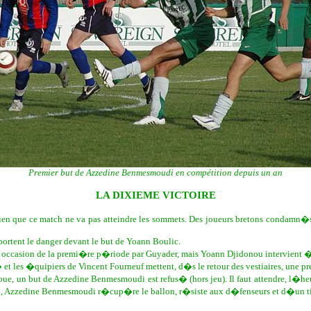
Premier but de Azzedine Benmesmoudi en compétition depuis un an
LA DIXIEME VICTOIRE
 que ce match ne va pas atteindre les sommets. Des joueurs bretons condamn�s
ortent le danger devant le but de Yoann Boulic.
occasion de la premi�re p�riode par Guyader, mais Yoann Djidonou intervient �
� et les �quipiers de Vincent Fourneuf mettent, d�s le retour des vestiaires, une p
un but de Azzedine Benmesmoudi est refus� (hors jeu). Il faut attendre, l�heu
jeu, Azzedine Benmesmoudi r�cup�re le ballon, r�siste aux d�fenseurs et d�un t