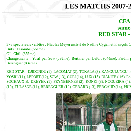
LES MATCHS 2007-
CFA 
samed
RED STAR -
378 spectateurs - arbitre : Nicolas Meyer assisté de Nadine Cygan et François C
Buts : Essombe (66ème)
CJ : Ghili (85ème)
Changements : Yosri par Sow (59ème), Berthier par Lefort (64ème), Fardin
Bérenguer (83ème)
RED STAR : DJIDONOU (1), LACOMAT (2), TOKALA (3), KANGULUNGU , cap.
YOSRI (11), LEFORT (12), SOW (13), GUEI (14), LUX (15), DIAKITE ( 16). 
SOCHAUX B: DREYER (1), PEYNBERNES (2), KONKI (3), NOGUEIRA (4),
(10), TULASNE (11), BERENGUER (12), GERARD (13), PERGAUD (14), PRIV