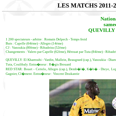
LES MATCHS 2011-
Nation
samed
QUEVILLY -
1 200 spectateurs - arbitre : Romain Delpech - Temps froid
Buts : Capelle (64ème) - Allegro (14ème)
CJ : Vanoukia (80ème) - Ribadeira (52ème)
Changements : Valero par Capelle (62ème), Hérouat par Tuta (84ème) - Ribadei
QUEVILLY: El Kharroubi - Vardin, Mallein, Beaugrard (cap.), Vanoukia - Diar
Tuta, Coulibaly. Entra�neur : R�gis Brouard
RED STAR: Bouet - Cerielo, Allegro (cap.), Demb�l�, K�b� - Dieye, Lopez
Gagnier, Cl�ment. Entra�neur : Vincent Doukantie