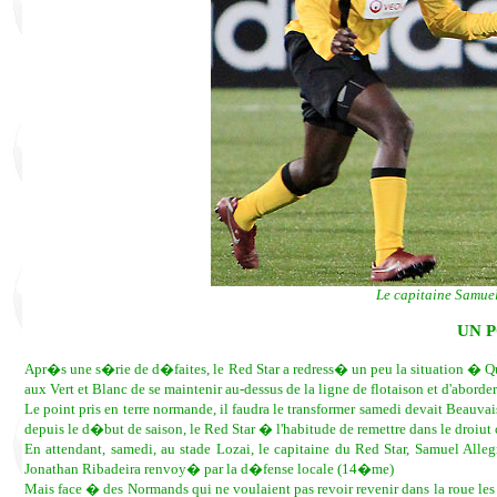
Le capitaine Samuel
UN 
Apr�s une s�rie de d�faites, le Red Star a redress� un peu la situation � Qu
aux Vert et Blanc de se maintenir au-dessus de la ligne de flotaison et d'abor
Le point pris en terre normande, il faudra le transformer samedi devait Beau
depuis le d�but de saison, le Red Star � l'habitude de remettre dans le droiut
En attendant, samedi, au stade Lozai, le capitaine du Red Star, Samuel All
Jonathan Ribadeira renvoy� par la d�fense locale (14�me)
Mais face � des Normands qui ne voulaient pas revoir revenir dans la roue le