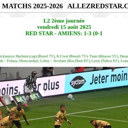
 MATCHS 2025-2026
ALLEZREDSTAR.
L2 2ème journée
vendredi 15 août 2025
RED STAR - AMIENS: 1-3 (0-1
mayer, Hachem (cap) (Renel 75′), K.Cissé (Benali 75′)- Trani (Khaoui 55′), Durand,
 Fofana, Monconduit, Lobry – Averlant (Ikia Dimi 83′), Lutin (Talbot 83′), Leaute