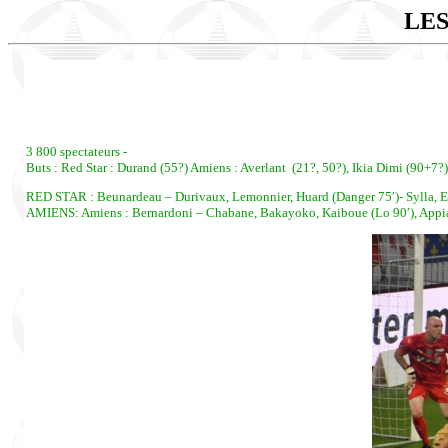
LES
3 800 spectateurs -
Buts : Red Star : Durand (55?) Amiens : Averlant (21?, 50?), Ikia Dimi (90+7?)
RED STAR : Beunardeau – Durivaux, Lemonnier, Huard (Danger 75′)- Sylla, Eick
AMIENS: Amiens : Bernardoni – Chabane, Bakayoko, Kaiboue (Lo 90′), Appiah –