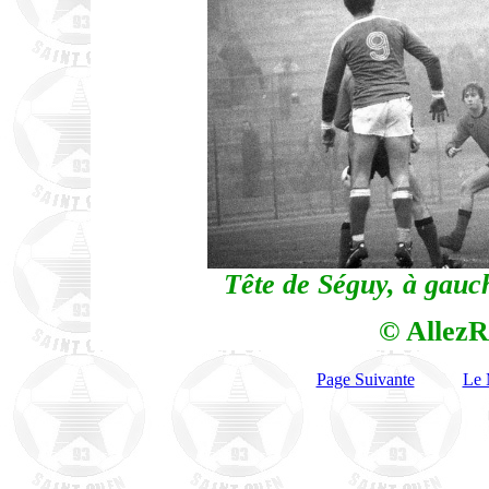
Tête de Séguy, à gauc
© AllezR
Page Suivante
Le 