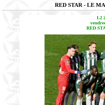
RED STAR - LE M
L2 
vendred
RED STA