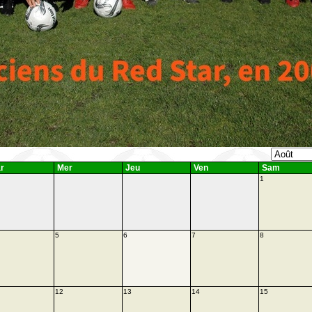
r
Mer
Jeu
Ven
Sam
1
5
6
7
8
12
13
14
15