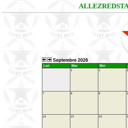
ALLEZREDST
Septembre 2026
Lun
Mar
Mer
1
2
7
8
9
14
15
16