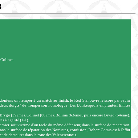
3
Colinet.
doniens ont remporté un match au finish, le Red Star ouvre le score par Sabin
 "deux doigts" de tromper son homologue. Des Dunkerquois empruntés, limités
euse. Brygo (59ème), Colinet (60ème), Bolima (63ème), puis encore Brygo (64ème).
s à égalité (1-1).
dernier soit victime d'un tacle du même défenseur, dans la surface de réparation.
ns la surface de réparation des Nordistes, confusion, Robert Gomis est à l'affût
ent de demeurer dans la roue des Valenciennois.