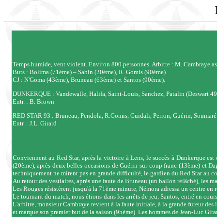
Temps humide, vent violent. Environ 800 personnes. Arbitre : M. Cambraye as
Buts : Bolima (71ème) – Sabin (20ème), R. Gomis (90ème)
CJ : N'Goma (43ème), Bruneau (63ème) et Santos (90ème).
DUNKERQUE : Vandewalle, Halifa, Saint-Louis, Sanchez, Patalin (Deswart 49è
Entr. : B. Brown
RED STAR 93 : Bruneau, Pendola, R.Gomis, Guidali, Perron, Guérin, Soumaré
Entr. : J.L. Girard
Conviennent au Red Star, après la victoire à Lens, le succès à Dunkerque est
(20ème), après deux belles occasions de Guérin sur coup franc (13ème) et D
techniquement ne mirent pas en grande difficulté, le gardien du Red Star au c
Au retour des vestiaires, après une faute de Bruneau (un ballon relâché), les m
Les Rouges résistèrent jusqu'à la 71ème minute, Némora adressa un centre en retr
Le tournant du match, nous étions dans les arrêts de jeu, Santos, entré en cours
L'arbitre, monsieur Cambraye revient à la faute initiale, à la grande fureur de
et marque son premier but de la saison (95ème). Les hommes de Jean-Luc Girard 