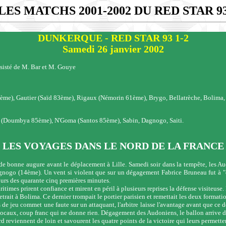
LES MATCHS 2001-2002 DU
RED STAR 9
DUNKERQUE - RED STAR 93 1-2
Samedi 26 janvier 2002
sisté de M. Bar et M. Gouye
me), Gautier (Saïd 83ème), Rigaux (Némorin 61ème), Brygo, Bellatrèche, Bolima, 
 (Doumbya 85ème), N'Goma (Santos 85ème), Sabin, Dagnogo, Saiti.
LES VOYAGES DANS LE NORD DE LA FRANCE
 de bonne augure avant le déplacement à Lille. Samedi soir dans la tempête, les Au
agnogo (14ème). Un vent si violent que sur un dégagement Fabrice Bruneau fut à
ours des quarante cinq premières minutes.
aritimes prirent confiance et mirent en péril à plusieurs reprises la défense visit
ait à Bolima. Ce dernier trompait le portier parisien et remettait les deux formation
 de jeu commet une faute sur un attaquant, l'arbitre laisse l'avantage avant que ce 
s locaux, coup franc qui ne donne rien. Dégagement des Audoniens, le ballon arrive da
reviennent de loin et savourent les quatre points de la victoire qui leurs permett